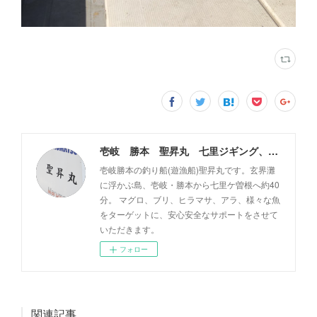
壱岐 勝本 聖昇丸 七里ジギング、タイラバ
壱岐勝本の釣り船(遊漁船)聖昇丸です。玄界灘
に浮かぶ島、壱岐・勝本から七里ケ曽根へ約40
分。 マグロ、ブリ、ヒラマサ、アラ、様々な魚
をターゲットに、安心安全なサポートをさせて
いただきます。
フォロー
関連記事