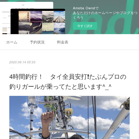
Ameba Owndで
あなただけのホームページやブログをつ
くろう
今すぐ試す
ホーム
予約状況
料金表
2020.09.14 05:33
4時間釣行！ タイ全員安打❗️たぶんプロの
釣りガールが乗ってたと思います^_^