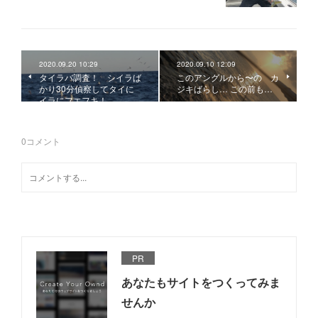
2020.09.20 10:29
2020.09.10 12:09
タイラバ調査！ シイラば
このアングルから〜の カ
かり30分偵察してタイに
ジキばらし… この前も…
イラにフエフキ！
0
コメント
PR
あなたもサイトをつくってみま
せんか