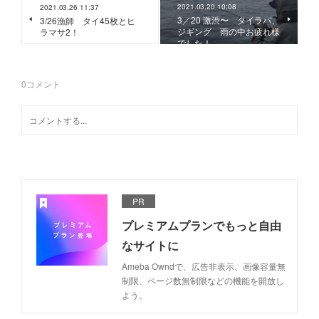
2021.03.20 10:08
2021.03.26 11:37
3／20 激渋〜 タイラバ、
3/26漁師 タイ45枚とヒ
ジギング 雨の中お疲れ様
ラマサ2！
でした！
0
コメント
PR
プレミアムプランでもっと自由
なサイトに
Ameba Owndで、広告非表示、画像容量無
制限、ページ数無制限などの機能を開放し
よう。