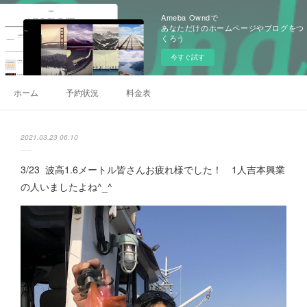
Ameba Owndで
あなただけのホームページやブログをつ
くろう
今すぐ試す
ホーム
予約状況
料金表
2021.03.23 06:10
3/23 波高1.6メートル皆さんお疲れ様でした！ 1人吉本興業
の人いましたよね^_^