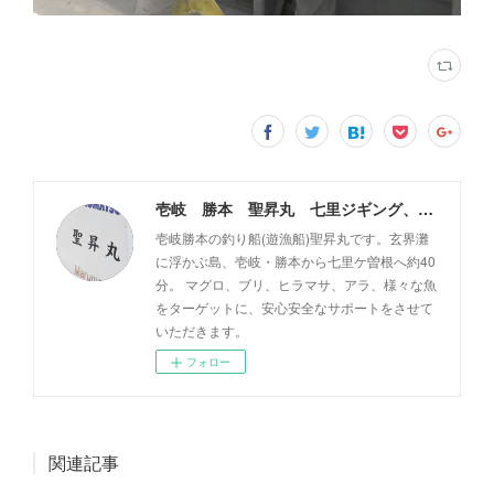
壱岐 勝本 聖昇丸 七里ジギング、タイラバ
壱岐勝本の釣り船(遊漁船)聖昇丸です。玄界灘
に浮かぶ島、壱岐・勝本から七里ケ曽根へ約40
分。 マグロ、ブリ、ヒラマサ、アラ、様々な魚
をターゲットに、安心安全なサポートをさせて
いただきます。
フォロー
関連記事