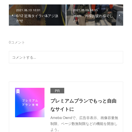
2021.06.13 10:01
2021.05.09 08:35
6/12 近海タイラバ&アジ泳
team．Ｈ様お疲れ様でし
がせ
た！
0
コメント
PR
プレミアムプランでもっと自由
なサイトに
Ameba Owndで、広告非表示、画像容量無
制限、ページ数無制限などの機能を開放し
よう。