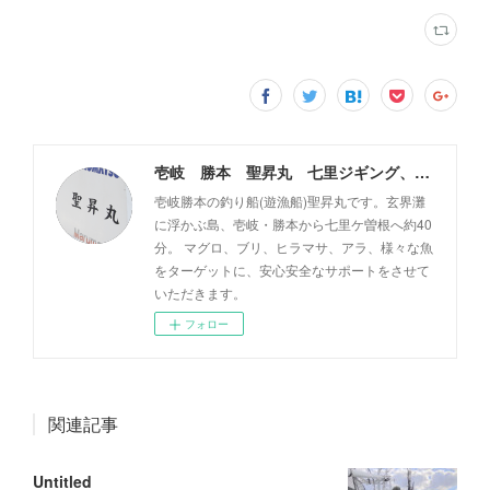
壱岐 勝本 聖昇丸 七里ジギング、タイラバ
壱岐勝本の釣り船(遊漁船)聖昇丸です。玄界灘
に浮かぶ島、壱岐・勝本から七里ケ曽根へ約40
分。 マグロ、ブリ、ヒラマサ、アラ、様々な魚
をターゲットに、安心安全なサポートをさせて
いただきます。
フォロー
関連記事
Untitled