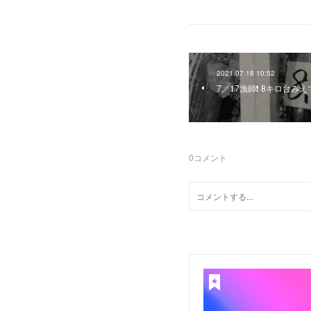
2021.07.18 10:52
7／17漁師❗️ 8キロ台み
0
コメント