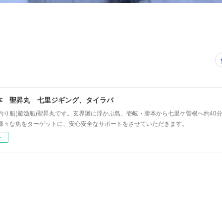
本 聖昇丸 七里ジギング、タイラバ
釣り船(遊漁船)聖昇丸です。玄界灘に浮かぶ島、壱岐・勝本から七里ケ曽根へ約40分
様々な魚をターゲットに、安心安全なサポートをさせていただきます。
ー