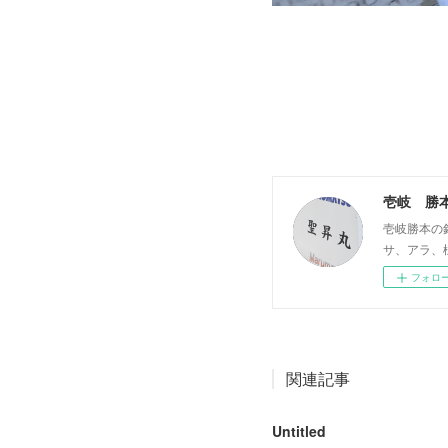
壱岐 勝
壱岐勝本の
サ、アラ、
フォロ
関連記事
Untitled