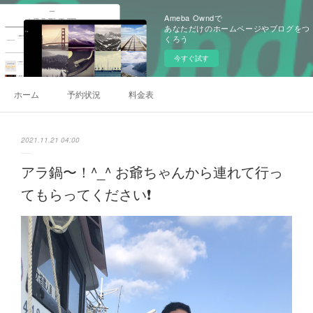
Ameba Owndで
あなただけのホームページやブログをつ
くろう
今すぐ試す
ホーム
予約状況
料金表
2021.11.21 04:00
アラ鍋〜！^_^ お爺ちゃんから連れて行っ
てもらってください❗️