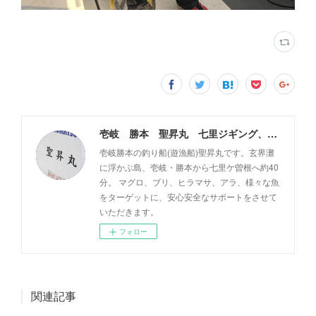
壱岐 勝本 聖昇丸 七里ジギング、タイラバ
壱岐勝本の釣り船(遊漁船)聖昇丸です。玄界灘
に浮かぶ島、壱岐・勝本から七里ケ曽根へ約40
分。 マグロ、ブリ、ヒラマサ、アラ、様々な魚
をターゲットに、安心安全なサポートをさせて
いただきます。
フォロー
関連記事