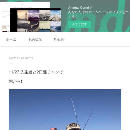
Ameba Owndで
あなただけのホームページやブログをつ
くろう
今すぐ試す
ホーム
予約状況
料金表
2022.11.27 07:55
11/27 先生達と2日連チャンで
朝から❗️