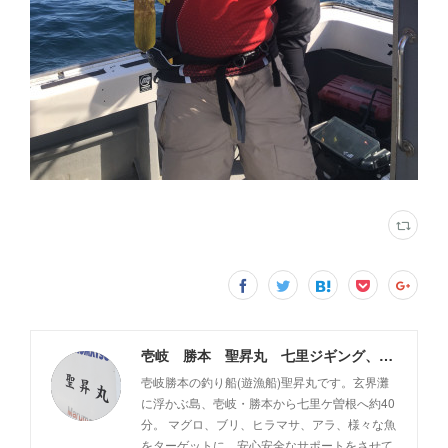
壱岐 勝本 聖昇丸 七里ジギング、タイラバ
壱岐勝本の釣り船(遊漁船)聖昇丸です。玄界灘
に浮かぶ島、壱岐・勝本から七里ケ曽根へ約40
分。 マグロ、ブリ、ヒラマサ、アラ、様々な魚
をターゲットに、安心安全なサポートをさせて