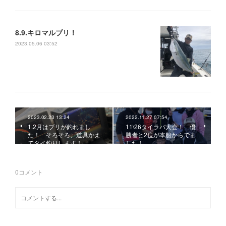
8.9.キロマルブリ！
2023.05.06 03:52
2023.02.23 13:24
2022.11.27 07:54
1.2月はブリが釣れまし
11\26タイラバ大会！ 優
た！ そろそろ、道具かえ
勝者と2位が本船からでま
てタイ釣りします！
した！
0
コメント