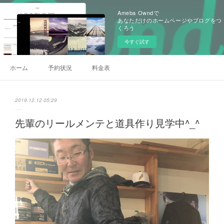
Ameba Owndで
あなただけのホームページやブログをつ
くろう
今すぐ試す
ホーム
予約状況
料金表
2019.12.12 05:29
先輩のリールメンテと道具作り見学中^_^