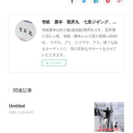
壱岐 勝本 聖昇丸 七里ジギング、タイラバ
壱岐勝本の釣り船(遊漁船)聖昇丸です。玄界灘
に浮かぶ島、壱岐・勝本から七里ケ曽根へ約40
分。 マグロ、ブリ、ヒラマサ、アラ、様々な魚
をターゲットに、安心安全なサポートをさせて
いただきます。
フォロー
関連記事
Untitled
2023.11.20 04:27