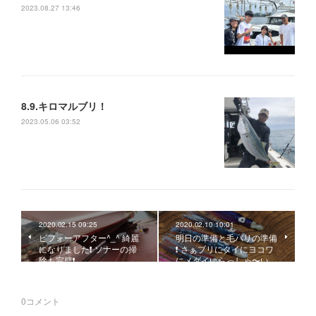
2023.08.27 13:46
8.9.キロマルブリ！
2023.05.06 03:52
2020.02.15 09:25
2020.02.10 10:01
ビフォーアフター^_^ 綺麗
明日の準備と毛バリの準備
になりました❗️ ソナーの掃
❗️ さぁブリにタイにヨコワ
除も完璧❗️
にメダイいらっしゃ〜い…
0
コメント