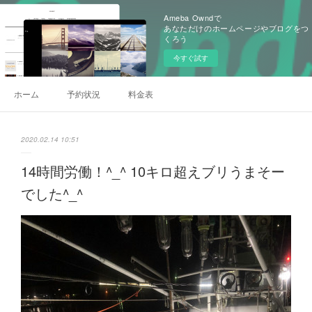
Ameba Owndで
あなただけのホームページやブログをつ
くろう
今すぐ試す
ホーム
予約状況
料金表
2020.02.14 10:51
14時間労働！^_^ 10キロ超えブリうまそー
でした^_^