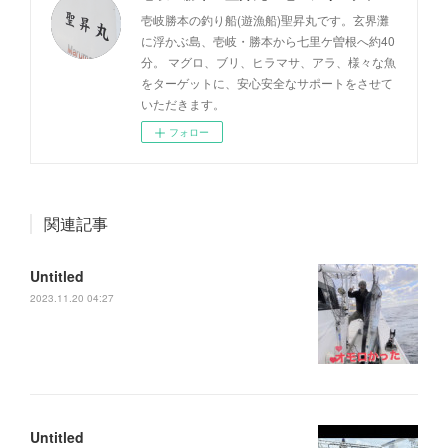
壱岐勝本の釣り船(遊漁船)聖昇丸です。玄界灘
に浮かぶ島、壱岐・勝本から七里ケ曽根へ約40
分。 マグロ、ブリ、ヒラマサ、アラ、様々な魚
をターゲットに、安心安全なサポートをさせて
いただきます。
フォロー
関連記事
Untitled
2023.11.20 04:27
Untitled