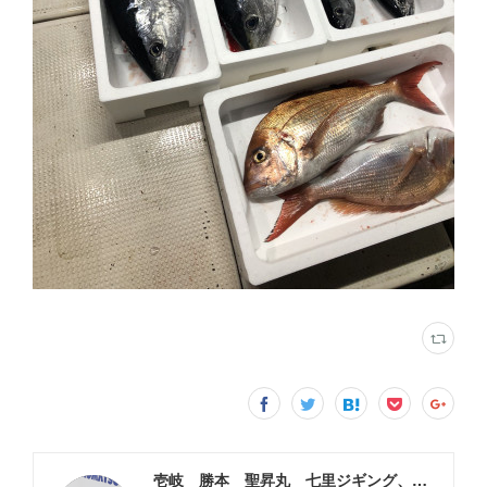
壱岐 勝本 聖昇丸 七里ジギング、タイラバ