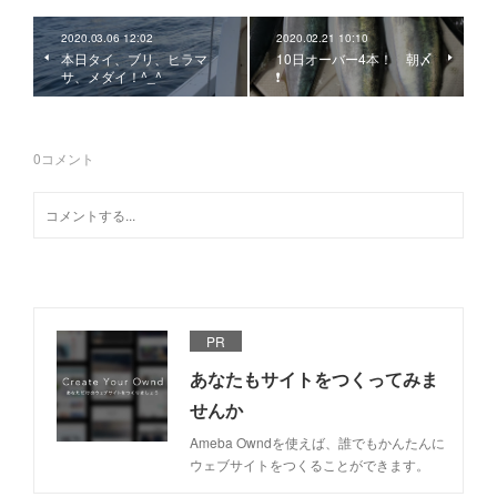
2020.03.06 12:02
2020.02.21 10:10
本日タイ、ブリ、ヒラマ
10日オーバー4本！ 朝〆
サ、メダイ！^_^
❗️
0
コメント
PR
あなたもサイトをつくってみま
せんか
Ameba Owndを使えば、誰でもかんたんに
ウェブサイトをつくることができます。