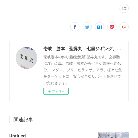
壱岐 勝本 聖昇丸 七里ジギング、タイラバ
壱岐勝本の釣り船(遊漁船)聖昇丸です。玄界灘
に浮かぶ島、壱岐・勝本から七里ケ曽根へ約40
分。 マグロ、ブリ、ヒラマサ、アラ、様々な魚
をターゲットに、安心安全なサポートをさせて
いただきます。
フォロー
関連記事
Untitled