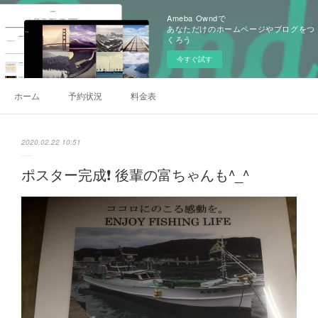
Ameba Owndで
あなただけのホームページやブログをつ
くろう
今すぐ試す
ホーム
予約状況
料金表
2020.02.22 10:51
ポスター完成❗️ 後輩の富ちゃんも^_^