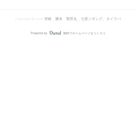
Copyright ©
2026
壱岐 勝本 聖昇丸 七里ジギング、タイラバ
.
Powered by
無料でホームページをつくろう
AmebaOwnd
フォロー