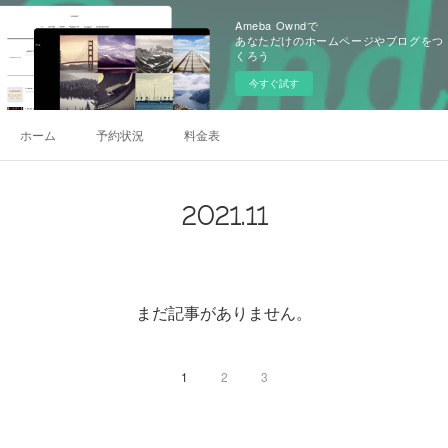
Ameba Owndで
あなただけのホームページやブログをつ
くろう
今すぐ試す
ホーム
予約状況
料金表
2021
.
11
まだ記事がありません。
1
2
3