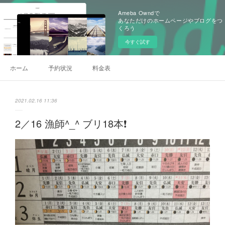
Ameba Owndで
あなただけのホームページやブログをつ
くろう
今すぐ試す
ホーム
予約状況
料金表
2021.02.16 11:36
2／16 漁師^_^ ブリ18本❗️