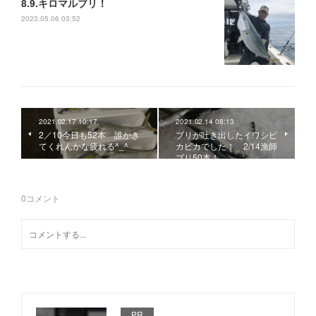
8.9.キロマルブリ！
2023.05.06 03:52
2021.02.17 10:17
2021.02.14 08:13
2／10今日も52本 誰かき
ブリが吐き出したイワシピ
てくれんかな疲れる^_^
カピカでした！ 2/14漁師
ブリ50本！
0
コメント
PR