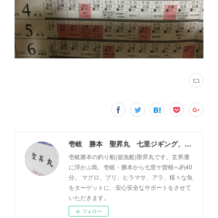
壱岐 勝本 聖昇丸 七里ジギング、タイラバ
壱岐勝本の釣り船(遊漁船)聖昇丸です。玄界灘
に浮かぶ島、壱岐・勝本から七里ケ曽根へ約40
分。 マグロ、ブリ、ヒラマサ、アラ、様々な魚
をターゲットに、安心安全なサポートをさせて
いただきます。
フォロー