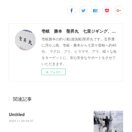
壱岐 勝本 聖昇丸 七里ジギング、タイラバ
壱岐勝本の釣り船(遊漁船)聖昇丸です。玄界灘
に浮かぶ島、壱岐・勝本から七里ケ曽根へ約40
分。 マグロ、ブリ、ヒラマサ、アラ、様々な魚
をターゲットに、安心安全なサポートをさせて
いただきます。
フォロー
関連記事
Untitled
2023.11.20 04:27