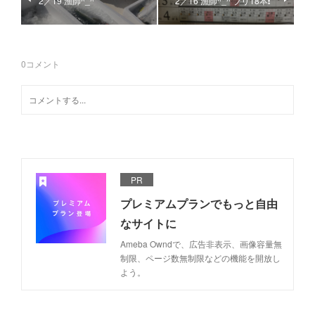
2／19 漁師^_^
2／16 漁師^_^ ブリ18本❗️
0
コメント
PR
プレミアムプランでもっと自由
なサイトに
Ameba Owndで、広告非表示、画像容量無
制限、ページ数無制限などの機能を開放し
よう。