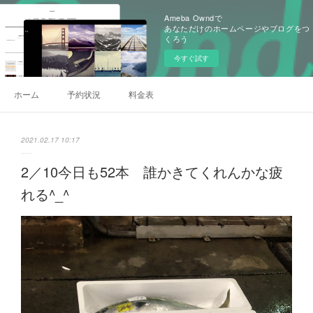
Ameba Owndで
あなただけのホームページやブログをつ
くろう
今すぐ試す
ホーム
予約状況
料金表
2021.02.17 10:17
2／10今日も52本 誰かきてくれんかな疲
れる^_^