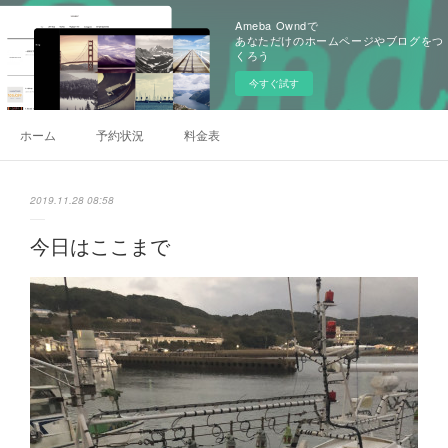
Ameba Owndで
あなただけのホームページやブログをつ
くろう
今すぐ試す
ホーム
予約状況
料金表
2019.11.28 08:58
今日はここまで