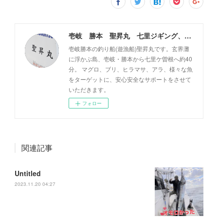
壱岐 勝本 聖昇丸 七里ジギング、タイラバ
壱岐勝本の釣り船(遊漁船)聖昇丸です。玄界灘
に浮かぶ島、壱岐・勝本から七里ケ曽根へ約40
分。 マグロ、ブリ、ヒラマサ、アラ、様々な魚
をターゲットに、安心安全なサポートをさせて
いただきます。
フォロー
関連記事
Untitled
2023.11.20 04:27