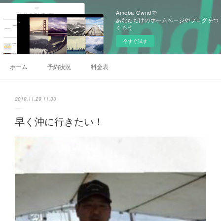
Ameba Owndで
あなただけのホームページやブログをつ
くろう
今すぐ試す
ホーム
予約状況
料金表
2019.11.29 11:03
早く沖に行きたい！