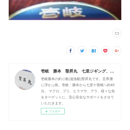
壱岐 勝本 聖昇丸 七里ジギング、タイラバ
壱岐勝本の釣り船(遊漁船)聖昇丸です。玄界灘
に浮かぶ島、壱岐・勝本から七里ケ曽根へ約40
分。 マグロ、ブリ、ヒラマサ、アラ、様々な魚
をターゲットに、安心安全なサポートをさせて
いただきます。
フォロー